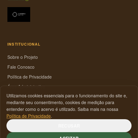
INSTITUCIONAL
Sobre o Projeto
Fale Conosco
Política de Privacidade
Área Administrativa
Utilizamos cookies essenciais para o funcionamento do site e,
cinead.lecav.feufrj@gmail.com
mediante seu consentimento, cookies de medição para
Avenida Pasteur, 250,
entender como o acervo é utilizado. Saiba mais na nossa
Urca, Rio de Janeiro
Política de Privacidade
.
RECUSAR