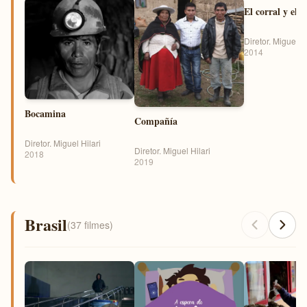
El corral y el v
Diretor. Miguel Hi
2014
Bocamina
Compañía
Diretor. Miguel Hilari
Diretor. Miguel Hilari
2018
2019
Brasil
(37 filmes)