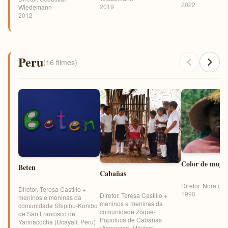
2022
2019
Wiedemann
2012
Peru
(16 filmes)
Color de muje
Beten
Cabañas
Diretor. Nora de 
Diretor. Teresa Castillo +
1990
Diretor. Teresa Castillo +
meninos e meninas da
meninos e meninas da
comunidade Shipibu-Konibo
comunidade Zoque-
de San Francisco de
Popoluca de Cabañas
Yarinacocha (Ucayali, Peru)
(Acayucan, México)