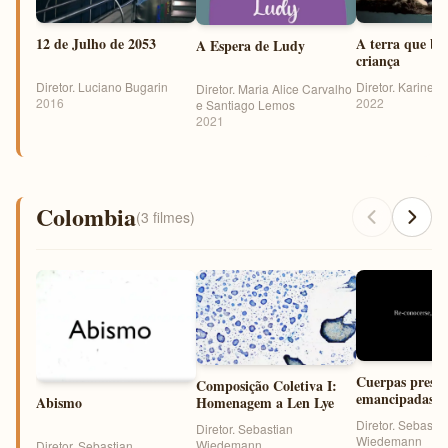
12 de Julho de 2053
A terra que br
A Espera de Ludy
criança
Diretor. Luciano Bugarin
Diretor. Karine J
Diretor. Maria Alice Carvalho
2016
2022
e Santiago Lemos
2021
Colombia
(3 filmes)
Cuerpas presen
Composição Coletiva I:
emancipadas
Abismo
Homenagem a Len Lye
Diretor. Sebastia
Diretor. Sebastian
Wiedemann
Wiedemann
Diretor. Sebastian