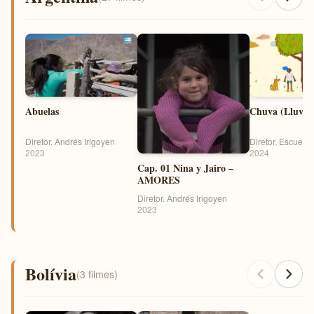
Abuelas
Chuva (Lluvia
Diretor. Andrés Irigoyen
Diretor. Escuela 
2023
2024
Cap. 01 Nina y Jairo –
AMORES
Diretor. Andrés Irigoyen
2023
Bolívia
(3 filmes)