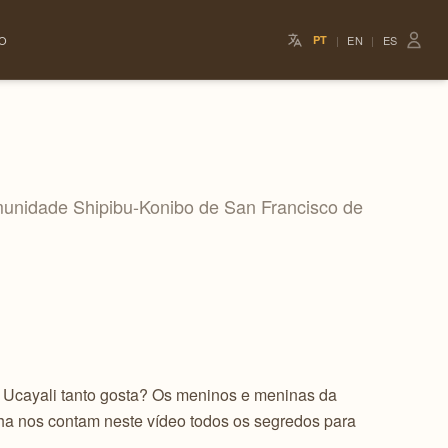
O
PT
|
EN
|
ES
munidade Shipibu-Konibo de San Francisco de
e Ucayali tanto gosta? Os meninos e meninas da
a nos contam neste vídeo todos os segredos para