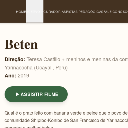
HOME
ACERVO
CURADORIAS
PISTAS PEDAGÓGICAS
FALE CONOSC
Beten
Teresa Castillo + meninos e meninas da co
Direção:
Yarinacocha (Ucayali, Peru)
2019
Ano:
ASSISTIR FILME
Qual é o prato feito com banana verde e peixe que o povo d
comunidade Shipibo-Konibo de San Francisco de Yarinacoch
preparar o melhor beten.