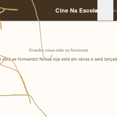
Cine Na Escola
HOME
ACERVO
C
Grandes coisas estão no horizonte
 está se formando! Nossa loja está em obras e será lança