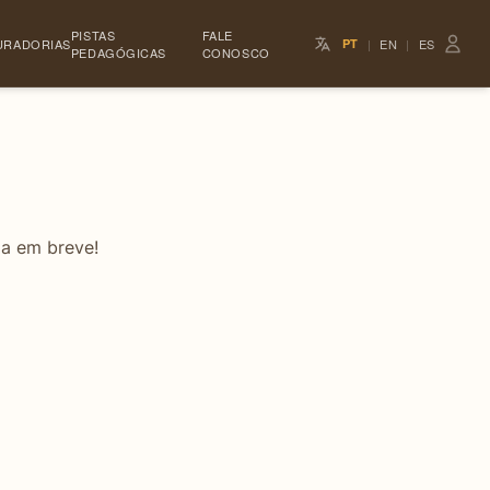
PISTAS
FALE
URADORIAS
PT
|
EN
|
ES
PEDAGÓGICAS
CONOSCO
da em breve!