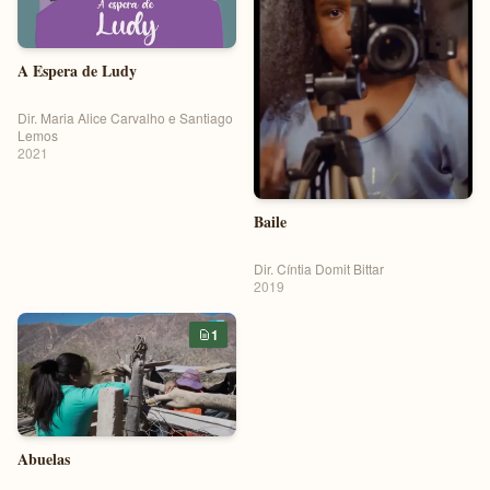
A Espera de Ludy
Dir. Maria Alice Carvalho e Santiago
Lemos
2021
Baile
Dir. Cíntia Domit Bittar
2019
1
Abuelas