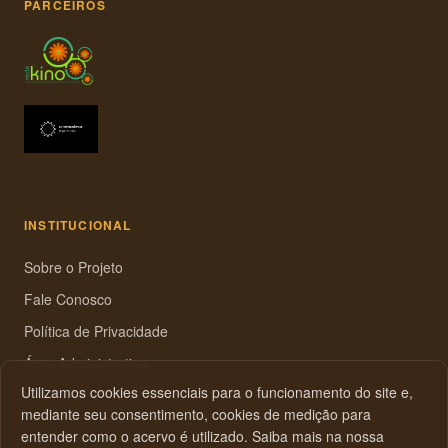
PARCEIROS
INSTITUCIONAL
Sobre o Projeto
Fale Conosco
Política de Privacidade
Área Administrativa
Utilizamos cookies essenciais para o funcionamento do site e,
cinead.lecav.feufrj@gmail.com
mediante seu consentimento, cookies de medição para
Avenida Pasteur, 250,
entender como o acervo é utilizado. Saiba mais na nossa
Urca, Rio de Janeiro