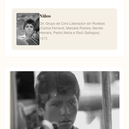
Niños
Dir. Grupo de Cine Liberacion sin Rodeos
(Carlos Ferrand, Marcela Robles, Nenée
Herrera, Pedro Neira e Raúl Gallegos)
1972